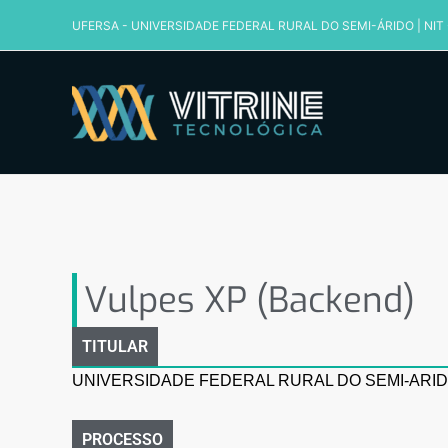
Ir
UFERSA - UNIVERSIDADE FEDERAL RURAL DO SEMI-ÁRIDO
|
NIT
para
o
conteúdo
Vulpes XP (Backend)
Vulpes XP (Backend)
TITULAR
UNIVERSIDADE FEDERAL RURAL DO SEMI-ARID
PROCESSO