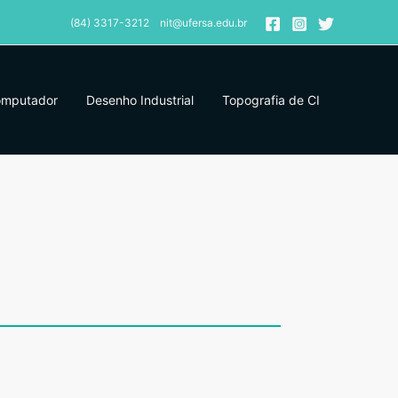
(84) 3317-3212 nit@ufersa.edu.br
omputador
Desenho Industrial
Topografia de CI