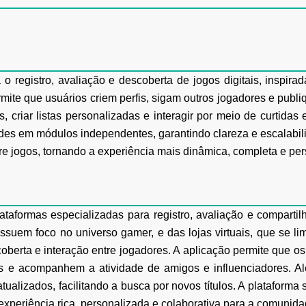
o registro, avaliação e descoberta de jogos
digitais, inspir
mite que usuários criem perfis, sigam outros jogadores e publ
, criar listas
personalizadas e interagir por meio de curtida
des em módulos independentes, garantindo clareza e
escalabil
re jogos, tornando a experiência mais dinâmica, completa e pe
ataformas especializadas para registro, avaliação
e compartil
ssuem foco no universo gamer, e das lojas virtuais, que se lim
oberta e interação entre jogadores. A
aplicação permite que os
cas e acompanhem a atividade de amigos e influenciadores. A
tualizados,
facilitando a busca por novos títulos. A plataforma
periência rica, personalizada e colaborativa
para a comunida