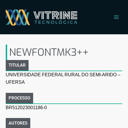
Ir
Main
para
Men
o
conteúdo
NEWFONTMK3++
NEWFONTMK3++
TITULAR
UNIVERSIDADE FEDERAL RURAL DO SEMI-ARIDO –
UFERSA
PROCESSO
BR512023001186-0
AUTORES