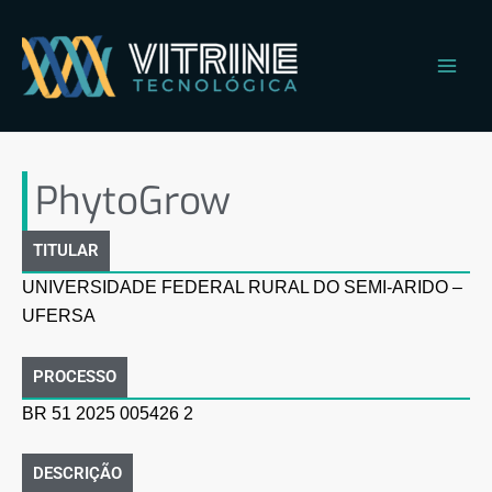
Ir
Main
para
Men
o
conteúdo
PhytoGrow
PhytoGrow
TITULAR
UNIVERSIDADE FEDERAL RURAL DO SEMI-ARIDO –
UFERSA
PROCESSO
BR 51 2025 005426 2
DESCRIÇÃO