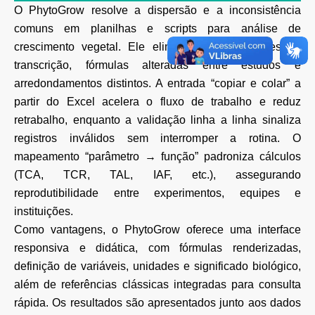
O PhytoGrow resolve a dispersão e a inconsistência
comuns em planilhas e scripts para análise de
crescimento vegetal. Ele elimina erros frequentes de
transcrição, fórmulas alteradas entre estudos e
arredondamentos distintos. A entrada “copiar e colar” a
partir do Excel acelera o fluxo de trabalho e
reduz
retrabalho, enquanto a validação linha a linha sinaliza
registros inválidos sem interromper a
rotina. O
mapeamento “parâmetro → função” padroniza cálculos
(TCA, TCR, TAL, IAF, etc.),
assegurando
reprodutibilidade entre experimentos, equipes e
instituições.
Como vantagens, o PhytoGrow oferece uma interface
responsiva e didática, com fórmulas
renderizadas,
definição de variáveis, unidades e significado biológico,
além de referências clássicas
integradas para consulta
rápida. Os resultados são apresentados junto aos dados