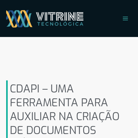
Ir
Main
para
Men
o
conteúdo
CDAPI – UMA FERRAMENTA
PARA AUXILIAR NA
CRIAÇÃO DE DOCUMENTOS
CLÍNICOS
CDAPI – UMA
FERRAMENTA PARA
AUXILIAR NA CRIAÇÃO
DE DOCUMENTOS