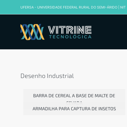
Ir
UFERSA - UNIVERSIDADE FEDERAL RURAL DO SEMI-ÁRIDO
|
NIT
para
o
conteúdo
Desenho Industrial
Desenho Industrial
BARRA DE CEREAL A BASE DE MALTE DE
CEVADA
ARMADILHA PARA CAPTURA DE INSETOS