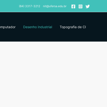
(84) 3317-3212 nit@ufersa.edu.br
omputador
Desenho Industrial
Topografia de CI