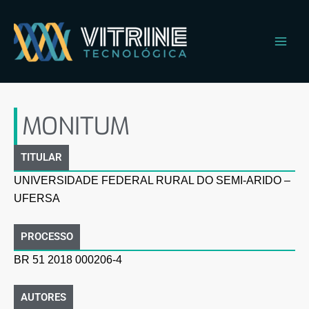
Ir
Main
para
Men
o
conteúdo
MONITUM
MONITUM
TITULAR
UNIVERSIDADE FEDERAL RURAL DO SEMI-ARIDO –
UFERSA
PROCESSO
BR 51 2018 000206-4
AUTORES