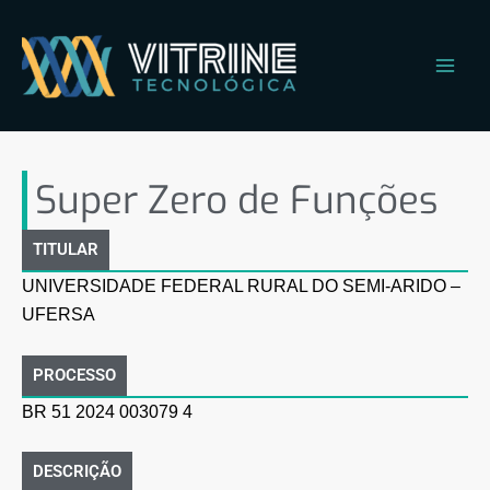
Ir
Main
para
Men
o
conteúdo
Super Zero de Funções
Super Zero de Funções
TITULAR
UNIVERSIDADE FEDERAL RURAL DO SEMI-ARIDO –
UFERSA
PROCESSO
BR 51 2024 003079 4
DESCRIÇÃO