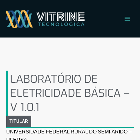
Ir
Main
para
Men
o
conteúdo
LABORATÓRIO DE
ELETRICIDADE BÁSICA – V
1.0.1
LABORATÓRIO DE
ELETRICIDADE BÁSICA –
V 1.0.1
TITULAR
UNIVERSIDADE FEDERAL RURAL DO SEMI-ARIDO –
UFERSA