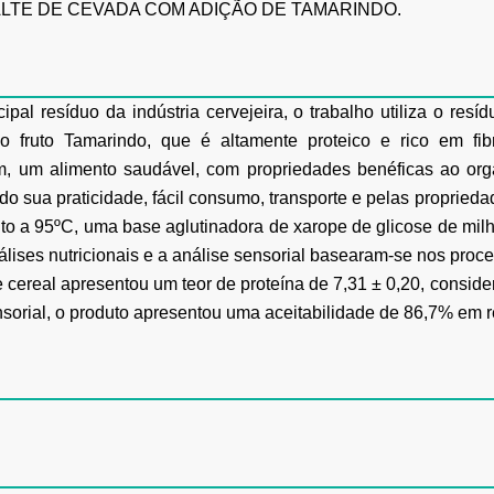
LTE
DE
CEVADA COM ADIÇÃO DE TAMARINDO.
ipal resíduo da indústria cervejeira, o trabalho utiliza o res
o fruto Tamarindo, que é altamente proteico e rico em fi
, um alimento saudável, com propriedades benéficas ao org
o sua praticidade, fácil consumo, transporte e pelas propriedad
to a 95ºC,
uma base aglutinadora de xarope de glicose de milh
álises nutricionais e a análise sensorial basearam-se nos proce
de cereal apresentou um teor de proteína de 7,31 ± 0,20, consid
sorial,
o
produto
apresentou
uma
aceitabilidade de 86,7% em r