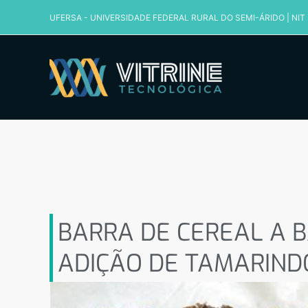
Ir
UFERSA - UNIVERSIDADE FEDERAL RURAL DO SEMI-ÁRIDO
|
NIT
para
o
conteúdo
BARRA DE CEREAL A B
DE TAMARINDO.
BARRA DE CEREAL A 
ADIÇÃO DE TAMARIND