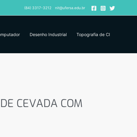
(84) 3317-3212 nit@ufersa.edu.br
omputador
Desenho Industrial
Topografia de CI
DE CEVADA COM ADIÇÃO
 DE CEVADA COM