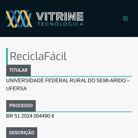
Ir
Main
para
Men
o
conteúdo
ReciclaFácil
ReciclaFácil
TITULAR
UNIVERSIDADE FEDERAL RURAL DO SEMI-ARIDO –
UFERSA
PROCESSO
BR 51 2024 004490 6
DESCRIÇÃO