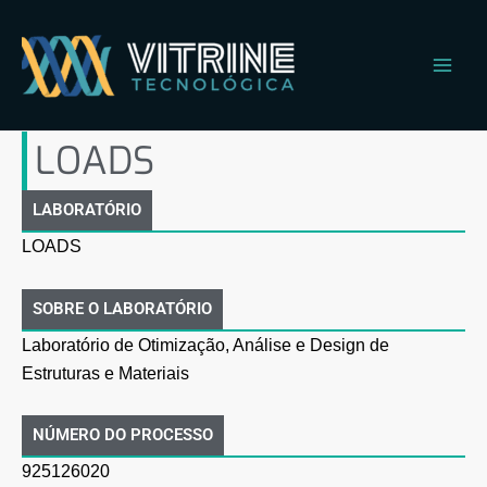
Ir
Main
para
Men
o
conteúdo
LOADS
LABORATÓRIO
LOADS
SOBRE O LABORATÓRIO
Laboratório de Otimização, Análise e Design de
Estruturas e Materiais
NÚMERO DO PROCESSO
925126020