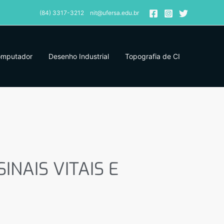
(84) 3317-3212 nit@ufersa.edu.br
omputador
Desenho Industrial
Topografia de CI
NAIS VITAIS E
NAIS VITAIS E