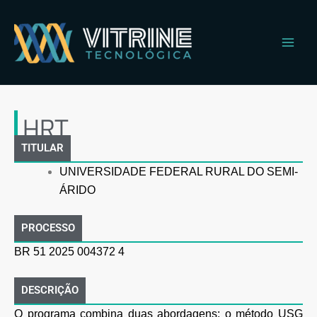
Ir
Main
para
Men
o
conteúdo
HRT
HRT
TITULAR
UNIVERSIDADE FEDERAL RURAL DO SEMI-
ÁRIDO
PROCESSO
BR 51 2025 004372 4
DESCRIÇÃO
O programa combina duas abordagens: o método USG