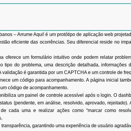
banos – Arrume Aqui! é um protótipo de aplicação web projetad
tão eficiente das ocorrências. Seu diferencial reside no impa
ma oferece um formulário intuitivo onde podem relatar probl
o tipo do problema, uma descrição detalhada, informações d
o. A validação é garantida por um CAPTCHA e um controle de fr
rnece um código para acompanhamento. A página inicial também
de um código de acompanhamento.
onibiliza um painel de controle acessível após o login. O dash
 status (pendente, em análise, resolvido, aprovado, rejeitado).
s de cada uma e realizar ações como “marcar como resolvido
s.
ransparência, garantindo uma experiência de usuário agradáve