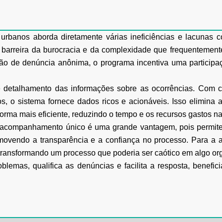
 urbanos aborda diretamente várias ineficiências e lacunas
a barreira da burocracia e da complexidade que frequentemen
ção de denúncia anônima, o programa incentiva uma participa
 detalhamento das informações sobre as ocorrências. Com c
tos, o sistema fornece dados ricos e acionáveis. Isso elimin
ma mais eficiente, reduzindo o tempo e os recursos gastos na v
acompanhamento único é uma grande vantagem, pois permite 
omovendo a transparência e a confiança no processo. Para a adm
, transformando um processo que poderia ser caótico em algo or
blemas, qualifica as denúncias e facilita a resposta, benefi