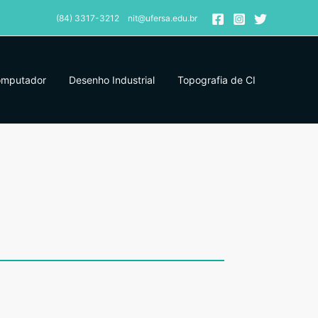
(84) 3317-3212 nit@ufersa.edu.br
omputador
Desenho Industrial
Topografia de CI