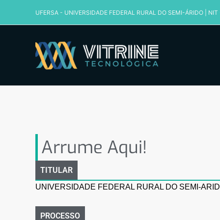
Ir
UFERSA - UNIVERSIDADE FEDERAL RURAL DO SEMI-ÁRIDO
|
NIT
para
o
conteúdo
Arrume Aqui!
Arrume Aqui!
TITULAR
UNIVERSIDADE FEDERAL RURAL DO SEMI-ARID
PROCESSO