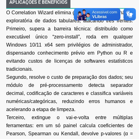
APLICAÇÕES E BENEFÍCIOS
O Correlation Wizard elimina gargalos típicos da análise
exploratória de dados tabulares, atacando três frentes.
Primeiro, supera a barreira técnica: distribuído como
executável único “zero-install”, roda em qualquer
Windows 10/11 x64 sem privilégios de administrador,
dispensando conhecimento prévio em Python ou R e
evitando custos de licenças de softwares estatísticos
tradicionais.
Segundo, resolve o custo de preparação dos dados; seu
módulo de pré-processamento detecta separador
decimal, codificação de caracteres e classifica variáveis
numéricas/categóricas, reduzindo erros humanos e
acelerando a etapa de limpeza.
Terceiro, extingue o vai-e-volta entre múltiplas
ferramentas: em um só painel calcula coeficientes de
Pearson, Spearman ou Kendall, devolve p-valores (α =