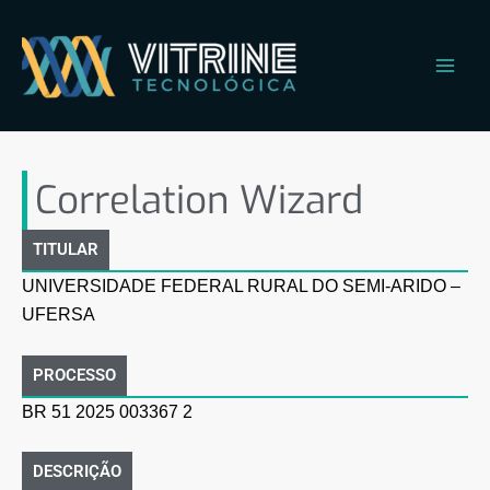
Ir
Main
para
Men
o
conteúdo
Correlation Wizard
Correlation Wizard
TITULAR
UNIVERSIDADE FEDERAL RURAL DO SEMI-ARIDO –
UFERSA
PROCESSO
BR 51 2025 003367 2
DESCRIÇÃO