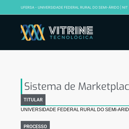
Ir
UFERSA - UNIVERSIDADE FEDERAL RURAL DO SEMI-ÁRIDO
|
NIT
para
o
conteúdo
Sistema de Marketplace 
Sistema de Marketplac
TITULAR
UNIVERSIDADE FEDERAL RURAL DO SEMI-ARID
PROCESSO