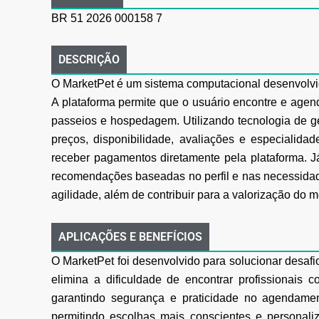
BR 51 2026 000158 7
DESCRIÇÃO
O MarketPet é um sistema computacional desenvolvid
A plataforma permite que o
usuário encontre e agend
passeios e hospedagem. Utilizando tecnologia de
g
preços, disponibilidade, avaliações e especialida
receber pagamentos
diretamente pela plataforma. 
recomendações baseadas no perfil e nas necessida
agilidade, além de contribuir para a valorização do 
APLICAÇÕES E BENEFÍCIOS
O MarketPet foi desenvolvido para solucionar desafi
elimina a dificuldade de encontrar
profissionais c
garantindo segurança e praticidade no agendamen
permitindo escolhas
mais conscientes e personali