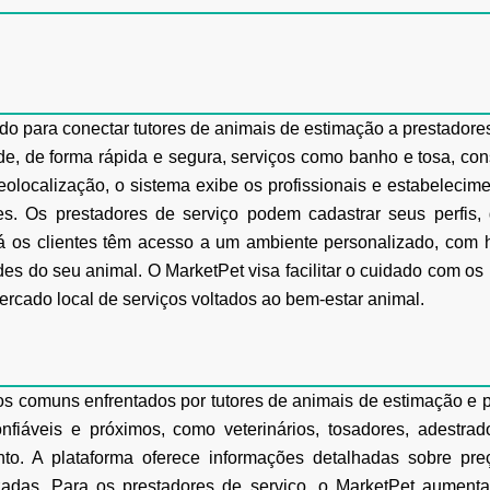
o para conectar tutores de animais de
estimação a prestadores
e, de forma rápida e segura, serviços como banho e tosa, con
eolocalização, o sistema exibe os profissionais e estabeleci
des. Os prestadores de serviço
podem cadastrar seus perfis, g
Já os clientes têm acesso a um ambiente personalizado, com h
des do seu
animal. O MarketPet visa facilitar o cuidado com o
mercado local de serviços voltados ao bem-estar
animal.
os comuns enfrentados por tutores de animais
de estimação e p
onfiáveis e próximos, como veterinários, tosadores, adestrad
to. A plataforma oferece
informações detalhadas sobre preç
zadas. Para os prestadores de serviço, o MarketPet aument