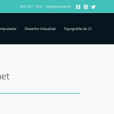
(84) 3317-3212 nit@ufersa.edu.br
omputador
Desenho Industrial
Topografia de CI
pet