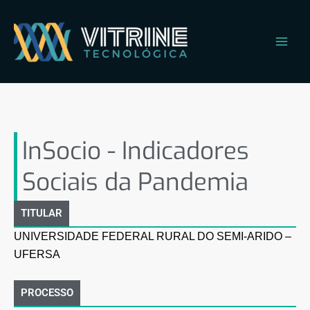
Ir
Main
para
Men
o
conteúdo
InSocio – Indicadores
Sociais da Pandemia
InSocio - Indicadores
Sociais da Pandemia
TITULAR
UNIVERSIDADE FEDERAL RURAL DO SEMI-ARIDO –
UFERSA
PROCESSO