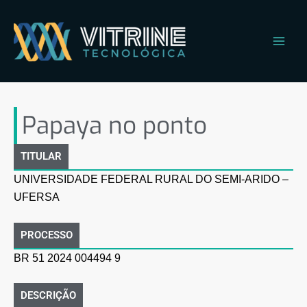
Ir
Main
para
Men
o
conteúdo
Papaya no ponto
Papaya no ponto
TITULAR
UNIVERSIDADE FEDERAL RURAL DO SEMI-ARIDO –
UFERSA
PROCESSO
BR 51 2024 004494 9
DESCRIÇÃO