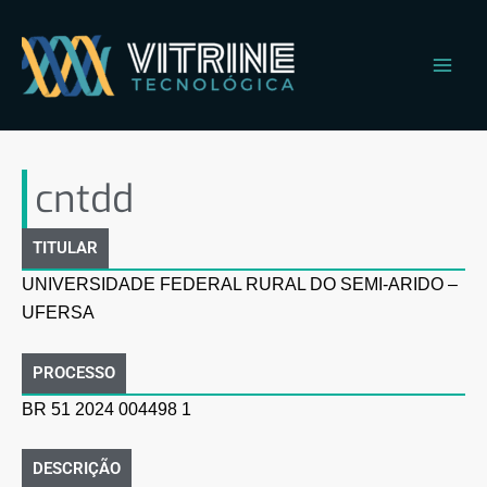
Ir
Main
para
Men
o
conteúdo
cntdd
cntdd
TITULAR
UNIVERSIDADE FEDERAL RURAL DO SEMI-ARIDO –
UFERSA
PROCESSO
BR 51 2024 004498 1
DESCRIÇÃO