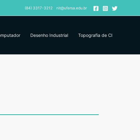
(84) 3317-3212 nit@ufersa.edu.br
omputador
Desenho Industrial
Topografia de CI