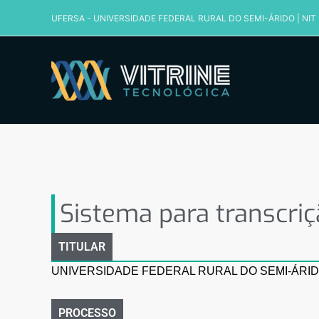
Ir
UFERSA - UNIVERSIDADE FEDERAL RURAL DO SEMI-ÁRIDO
|
NIT
para
o
conteúdo
Sistema para transcriçã
Sistema para transcri
TITULAR
UNIVERSIDADE FEDERAL RURAL DO SEMI-ÁRI
PROCESSO