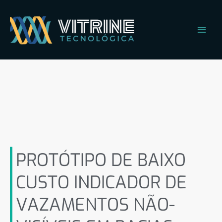
Ir
Main
para
Men
o
conteúdo
PROTÓTIPO DE BAIXO
CUSTO INDICADOR DE
VAZAMENTOS NÃO-
VISÍVEIS EM BACIAS
SANITÁRIAS
PROTÓTIPO DE BAIXO
CUSTO INDICADOR DE
VAZAMENTOS NÃO-