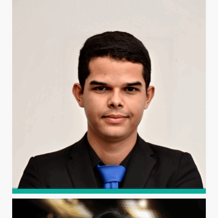
ALISSON GADELHA DE
MEDEIROS
Graduado em Engenharia Civil (UFERSA, 2014), Mestre
em Engenharia Civil (UFRN, 2015) e Doutor em Manejo de
Solo e Água (UFERSA, 2019), com foco em concretos
sustentáveis e impactos ambientais. Atualmente é
Professor Adjunto da UFERSA e Vice-Coordenador do
Curso de Engenharia Civil.
MARCOS DENILSON