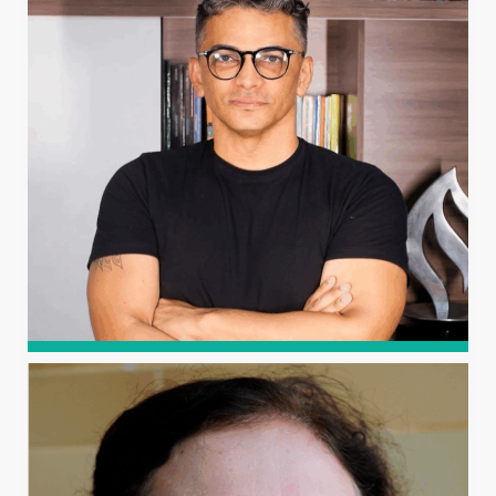
Graduada em Engenharia Civil (UFCG, 2006), mestre em
Engenharia Civil e Ambiental, com ênfase em Engenharia
Hidráulica (UFCG, 2009), e doutora em Recursos Naturais
(UFCG, 2018). Professora adjunta da Universidade
Federal Rural do Semi-Árido (desde 2011), atuando nas
áreas de Recursos Hídricos e Saneamento.
NILDO DA SILVA DIAS
Graduado em Agronomia (UFERSA), mestre em
Engenharia Agrícola (UFCG), doutor em Agronomia