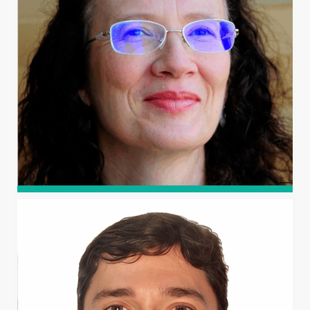
(USP/ESALQ) e pós-doutor pela University of California,
Riverside. Professor titular da UFERSA, bolsista de
Produtividade em Pesquisa do CNPq – Nível 1A, com
atuação em manejo ecológico e conservação de solos e
água, qualidade da água para irrigação e manejo da
salinidade na agricultura.
SOLANGE APARECIDA
GOULARTE DOMBROSKI
Doutora e mestre em Engenharia Civil, com ênfase em
Hidráulica e Saneamento, pela USP, e graduada em
Engenharia Sanitária pela UFMT. Professora associada da