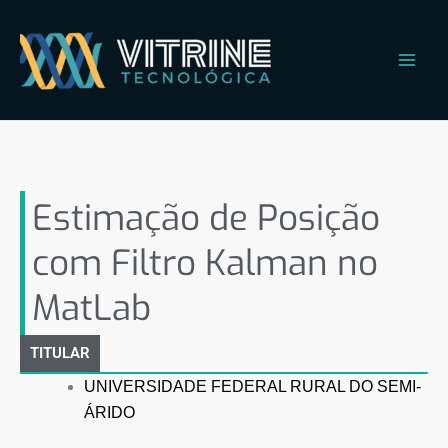
Ir
Main
para
Men
o
conteúdo
Estimação de Posição com
Filtro Kalman no MatLab
Estimação de Posição
com Filtro Kalman no
MatLab
TITULAR
UNIVERSIDADE FEDERAL RURAL DO SEMI-
ÁRIDO