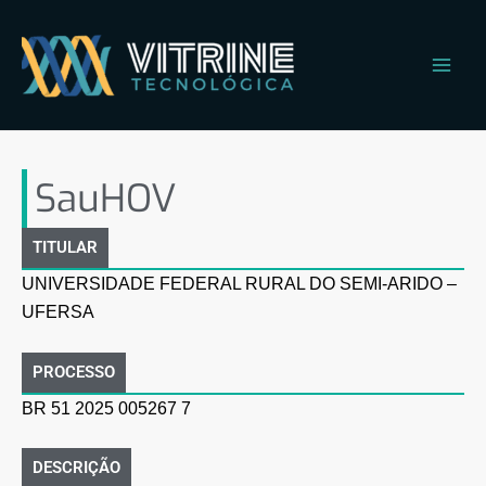
Ir
Main
para
Men
o
conteúdo
SauHOV – Copy
SauHOV
TITULAR
UNIVERSIDADE FEDERAL RURAL DO SEMI-ARIDO –
UFERSA
PROCESSO
BR 51 2025 005267 7
DESCRIÇÃO