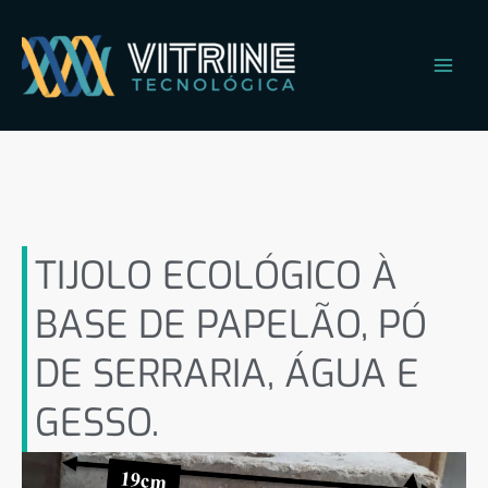
Ir
Main
para
Men
o
conteúdo
TIJOLO ECOLÓGICO À BASE
DE PAPELÃO, PÓ DE
SERRARIA, ÁGUA E GESSO
TIJOLO ECOLÓGICO À
BASE DE PAPELÃO, PÓ
DE SERRARIA, ÁGUA E
GESSO.