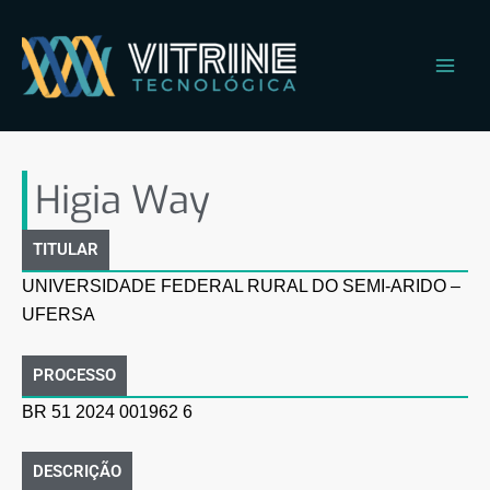
Ir
Main
para
Men
o
conteúdo
Higia Way
Higia Way
TITULAR
UNIVERSIDADE FEDERAL RURAL DO SEMI-ARIDO –
UFERSA
PROCESSO
BR 51 2024 001962 6
DESCRIÇÃO