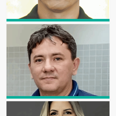
MIGUEL FERREIRA NETO
Professor Titular da UFERSA, possui graduação em
Engenharia Agronômica (UFERSA), mestrado em
Engenharia Agrícola (UFPB), doutorado em Irrigação e
Drenagem (ESALQ/USP) e pós-doutorado em Fisiologia
Vegetal (UFC).
FRANCISCO VALFISIO DA