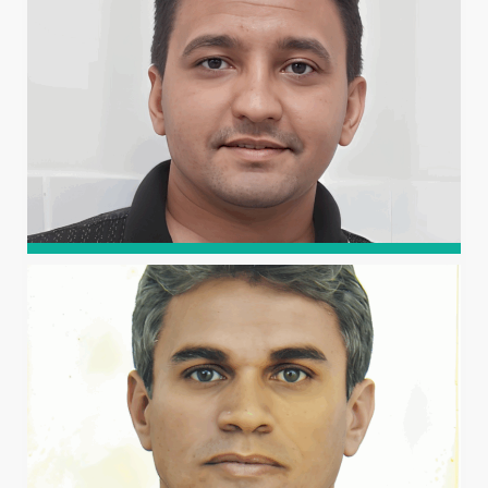
Professor Associado IV da UFERSA, possui graduação em
Física (UEPB) e Engenharia Agrícola (UFPB), mestrado e
doutorado em Agronomia com ênfase em Energia na
Agricultura pela UNESP.
FRANCISCO VANIES DA
SILVA SÁ
Professor da UEPB, possui graduação em Agronomia
(UFCG), mestrado em Manejo de Solo e Água (UFERSA),
doutorado em Engenharia Agrícola (UFCG) e doutorado
em Fitotecnia (UFERSA).