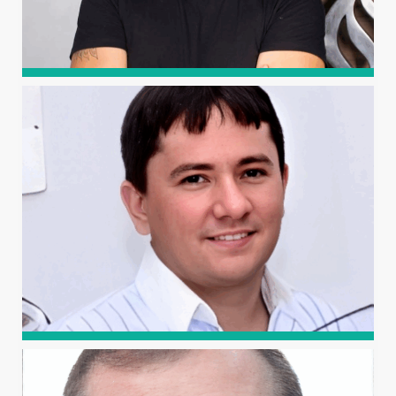
NILDO DA SILVA DIAS
Professor titular da UFERSA, é engenheiro agrônomo
(UFERSA), mestre em Engenharia Agrícola (UFCG), doutor
em Agronomia (USP/ESALQ) e pós-doutor pela
Universidade da Califórnia Riverside (EUA).
FRANCISCO AÉCIO DE