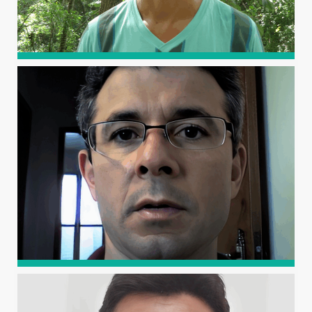
CLEYTON DOS SANTOS
FERNANDES
Possui graduação em Agronomia, mestrado em Manejo
de Solo e Água e doutorado em Fitotecnia, todos pela
UFERSA.
SUEDÊMIO DE LIMA SILVA