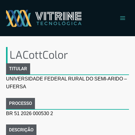
Ir
Main
para
Men
o
conteúdo
LACottColor
LACottColor
TITULAR
UNIVERSIDADE FEDERAL RURAL DO SEMI-ARIDO –
UFERSA
PROCESSO
BR 51 2026 000530 2
DESCRIÇÃO