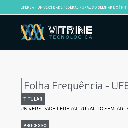
Ir
UFERSA - UNIVERSIDADE FEDERAL RURAL DO SEMI-ÁRIDO
|
NIT
para
o
conteúdo
Folha Frequência – UFE
Folha Frequência - UF
TITULAR
UNIVERSIDADE FEDERAL RURAL DO SEMI-ARID
PROCESSO