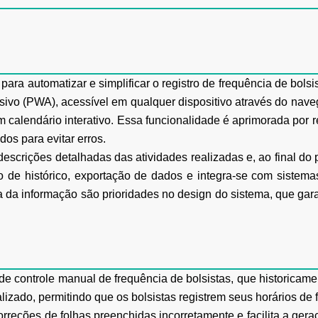
ara automatizar e simplificar o registro de frequência de bol
ivo (PWA), acessível em qualquer dispositivo através do naveg
m calendário interativo. Essa funcionalidade é aprimorada por 
dos para evitar erros.
scrições detalhadas das atividades realizadas e, ao final do p
ão de histórico, exportação de dados e integra-se com sistema
a da informação são prioridades no design do sistema, que gar
 de controle manual de frequência de bolsistas, que historicam
lizado, permitindo que os bolsistas registrem seus horários de 
rreções de folhas preenchidas incorretamente e facilita a geraç