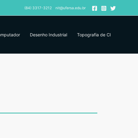
(84) 3317-3212 nit@ufersa.edu.br
omputador
Desenho Industrial
Topografia de CI