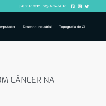
(84) 3317-3212 nit@ufersa.edu.br
omputador
Desenho Industrial
Topografia de CI
M CÂNCER NA CIDADE
OM CÂNCER NA