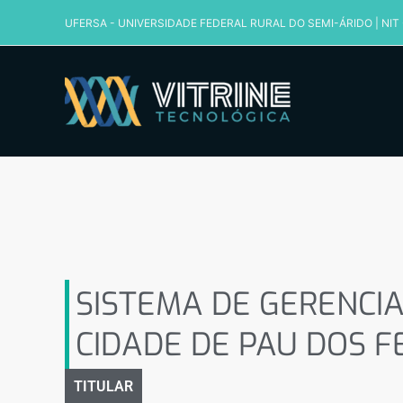
Ir
UFERSA - UNIVERSIDADE FEDERAL RURAL DO SEMI-ÁRIDO
|
NIT
para
o
conteúdo
SISTEMA DE GERENCIA
DE PAU DOS FERROS- RN
SISTEMA DE GERENCI
CIDADE DE PAU DOS FE
TITULAR