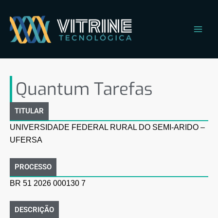
Ir
Main
para
Men
o
conteúdo
Quantum Tarefas
Quantum Tarefas
TITULAR
UNIVERSIDADE FEDERAL RURAL DO SEMI-ARIDO –
UFERSA
PROCESSO
BR 51 2026 000130 7
DESCRIÇÃO