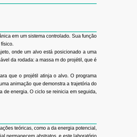
ânica em um sistema controlado. Sua função
físico.
ajeto, onde um alvo está posicionado a uma
riável da rodada: a massa m
do projétil, que é
para que o projétil atinja o alvo. O programa
ta uma animação que
demonstra a trajetória do
 de energia. O ciclo se reinicia em seguida,
ções teóricas, como a da energia potencial,
ncial permanecem
abstratos, e este laboratório