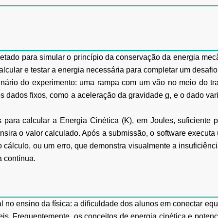
ojetado para simular o princípio da conservação
da energia mec
alcular e testar a energia necessária para completar um desafio 
o cenário do experimento: uma rampa com um vão no
meio do tr
os dados fixos, como a aceleração da gravidade g, e o dado va
s para calcular a Energia Cinética (K), em Joules,
suficiente 
insira o valor calculado. Após a submissão, o software execu
o cálculo, ou um erro,
que demonstra visualmente a insuficiência
 contínua.
no ensino da física: a dificuldade dos alunos
em conectar equa
eis. Frequentemente, os conceitos de energia cinética e pote