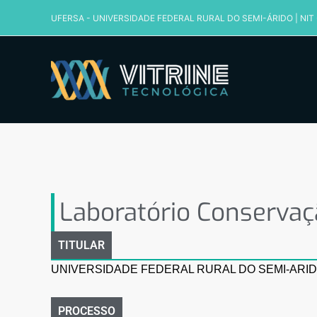
Ir
UFERSA - UNIVERSIDADE FEDERAL RURAL DO SEMI-ÁRIDO
|
NIT
para
o
conteúdo
Laboratório Conservaçã
Laboratório Conservaç
TITULAR
UNIVERSIDADE FEDERAL RURAL DO SEMI-ARID
PROCESSO