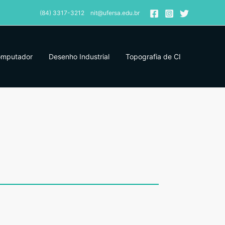
(84) 3317-3212 nit@ufersa.edu.br
omputador
Desenho Industrial
Topografia de CI