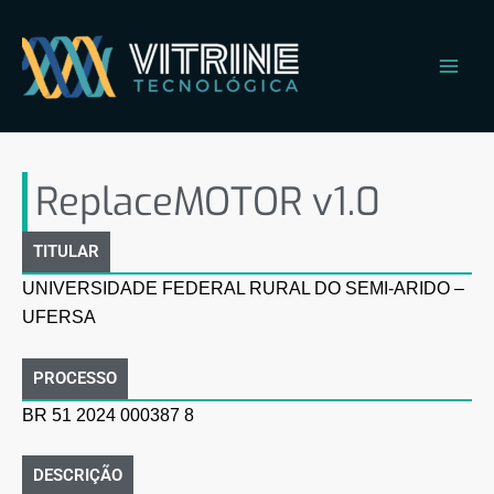
Ir
Main
para
Men
o
conteúdo
ReplaceMOTOR v1.0
ReplaceMOTOR v1.0
TITULAR
UNIVERSIDADE FEDERAL RURAL DO SEMI-ARIDO –
UFERSA
PROCESSO
BR 51 2024 000387 8
DESCRIÇÃO