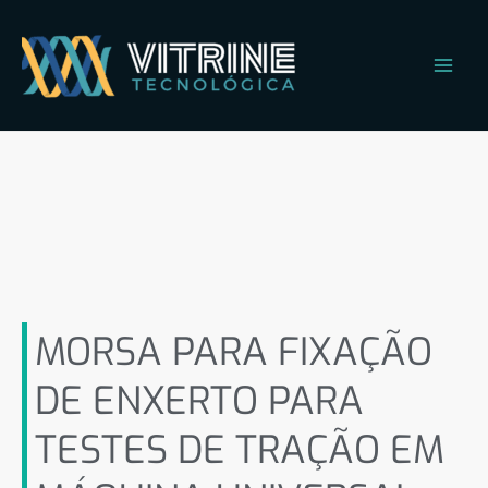
Ir
Main
para
Men
o
conteúdo
MORSA PARA FIXAÇÃO DE
ENXERTO PARA TESTES DE
TRAÇÃO EM MÁQUINA
UNIVERSAL DE ENSAIOS
(ANTIGO)
MORSA PARA FIXAÇÃO
DE ENXERTO PARA
TESTES DE TRAÇÃO EM