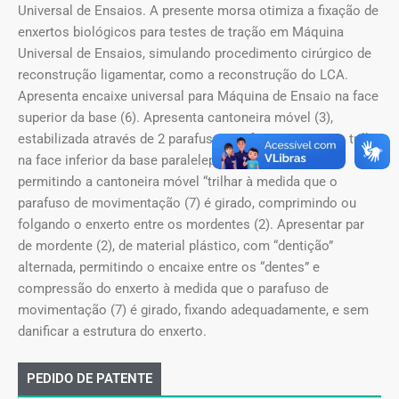
Universal de Ensaios. A presente morsa otimiza a fixação de
enxertos biológicos para testes de tração em Máquina
Universal de Ensaios, simulando procedimento cirúrgico de
reconstrução ligamentar, como a reconstrução do LCA.
Apresenta encaixe universal para Máquina de Ensaio na face
superior da base (6). Apresenta cantoneira móvel (3),
estabilizada através de 2 parafusos na fresta que serve trilho
na face inferior da base paralelepipedal (1) da Morsa,
permitindo a cantoneira móvel “trilhar à medida que o
parafuso de movimentação (7) é girado, comprimindo ou
folgando o enxerto entre os mordentes (2). Apresentar par
de mordente (2), de material plástico, com “dentição”
alternada, permitindo o encaixe entre os “dentes” e
compressão do enxerto à medida que o parafuso de
movimentação (7) é girado, fixando adequadamente, e sem
danificar a estrutura do enxerto.
PEDIDO DE PATENTE