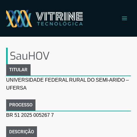
Ir
Main
para
Men
o
conteúdo
SauHOV
SauHOV
TITULAR
UNIVERSIDADE FEDERAL RURAL DO SEMI-ARIDO –
UFERSA
PROCESSO
BR 51 2025 005267 7
DESCRIÇÃO