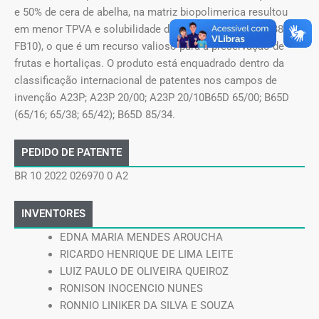
e 50% de cera de abelha, na matriz biopolimerica resultou
em menor TPVA e solubilidade dos filmes (FB3, FB6, FB8 e
FB10), o que é um recurso valioso para a preservação de
frutas e hortaliças. O produto está enquadrado dentro da
classificação internacional de patentes nos campos de
invenção A23P; A23P 20/00; A23P 20/10B65D 65/00; B65D
(65/16; 65/38; 65/42); B65D 85/34.
PEDIDO DE PATENTE
BR 10 2022 026970 0 A2
INVENTORES
EDNA MARIA MENDES AROUCHA
RICARDO HENRIQUE DE LIMA LEITE
LUIZ PAULO DE OLIVEIRA QUEIROZ
RONISON INOCENCIO NUNES
RONNIO LINIKER DA SILVA E SOUZA