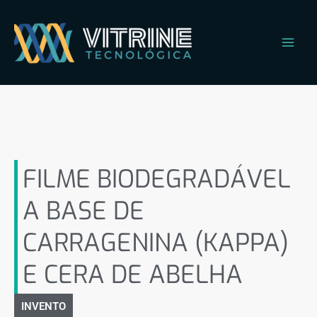
Ir
Main
para
Men
o
conteúdo
FILME BIODEGRADÁVEL A
BASE DE CARRAGENINA
(KAPPA) E CERA DE ABELHA
FILME BIODEGRADÁVEL
A BASE DE
CARRAGENINA (KAPPA)
E CERA DE ABELHA
INVENTO