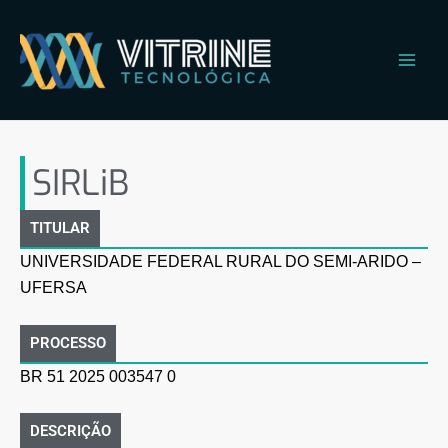
Ir
Main
para
Men
o
conteúdo
SIRLiB
SIRLiB
TITULAR
UNIVERSIDADE FEDERAL RURAL DO SEMI-ARIDO –
UFERSA
PROCESSO
BR 51 2025 003547 0
DESCRIÇÃO