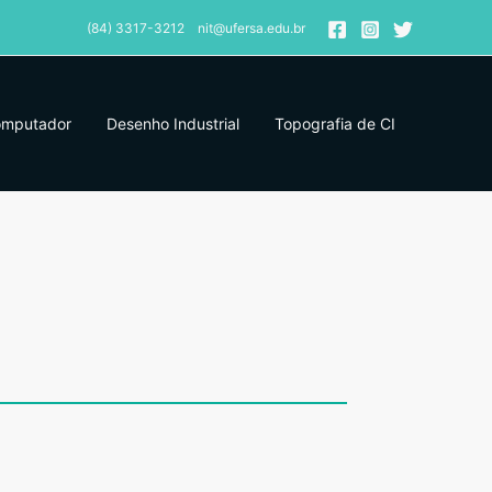
(84) 3317-3212 nit@ufersa.edu.br
omputador
Desenho Industrial
Topografia de CI