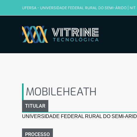
Ir
UFERSA - UNIVERSIDADE FEDERAL RURAL DO SEMI-ÁRIDO
|
NIT
para
o
conteúdo
MOBILEHEATH
MOBILEHEATH
TITULAR
UNIVERSIDADE FEDERAL RURAL DO SEMI-ARID
PROCESSO