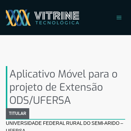
Ir
Main
para
Men
o
conteúdo
Aplicativo Móvel para o
projeto de Extensão
ODS/UFERSA
Aplicativo Móvel para o
projeto de Extensão
ODS/UFERSA
TITULAR
UNIVERSIDADE FEDERAL RURAL DO SEMI-ARIDO –
UFERSA