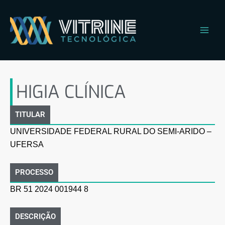
Ir
Main
para
Men
o
conteúdo
HIGIA CLÍNICA
HIGIA CLÍNICA
TITULAR
UNIVERSIDADE FEDERAL RURAL DO SEMI-ARIDO –
UFERSA
PROCESSO
BR 51 2024 001944 8
DESCRIÇÃO