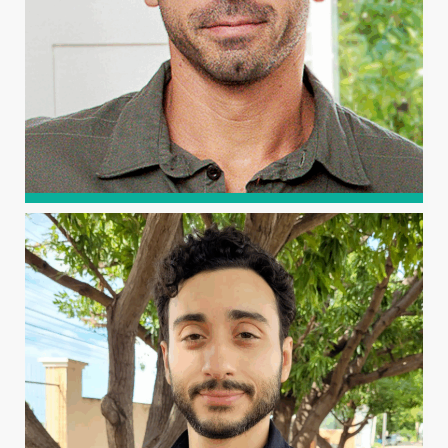
DIEGO LOMONACO
VASCONCELOS DE
OLIVEIRA
Possui graduação em Química Industrial (2006),
mestrado em Química Orgânica (2008) e doutorado
sanduíche em Química (2011) pela Universidade Federal
do Ceará, com período na Università del Salento (Itália).