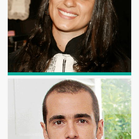
Química pela Universidade Federal do Amazonas (2013) e
doutorado em Fitotecnia pela Universidade Federal Rural
do Semi-Árido (UFERSA).
ANA BEATRIZ ROCHA DE
JESUS PASSOS
Graduada em Química pela Universidade Federal de
Viçosa, com mestrado e doutorado em Agroquímica pela
mesma instituição. Realizou pós-doutorado na
Universidade Federal do Espírito Santo e na UFERSA.