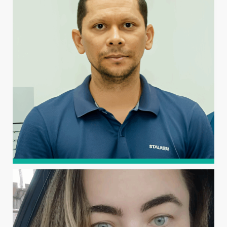
Doutorando e mestre em Manejo de Solo e Água pela
Universidade Federal Rural do Semi-Árido (UFERSA).
Possui graduação em Engenharia Civil e em Ciência e
Tecnologia, também pela UFERSA.
PAULO SÉRGIO
FERNANDES DAS CHAGAS
Graduado em Licenciatura em Química pela Universidade