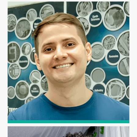
DANIEL VALADÃO SILVA
Graduado em Engenharia Agronômica (2009) e mestrado
em Produção Vegetal (2011) pela Universidade Federal
dos Vales do Jequitinhonha e Mucuri (UFVJM). Doutor em
Fitotecnia (2014) pela Universidade Federal de Viçosa
(UFV).
BRUNO CAIO CHAVES