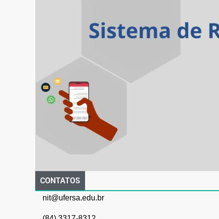
CONTATOS
nit@ufersa.edu.br
(84) 3317-8312