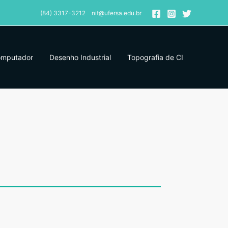
(84) 3317-3212 nit@ufersa.edu.br
omputador
Desenho Industrial
Topografia de CI