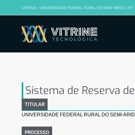
Ir
UFERSA - UNIVERSIDADE FEDERAL RURAL DO SEMI-ÁRIDO
|
NIT
para
o
conteúdo
Sistema de Reserva de 
Sistema de Reserva de
TITULAR
UNIVERSIDADE FEDERAL RURAL DO SEMI-ÁRI
PROCESSO