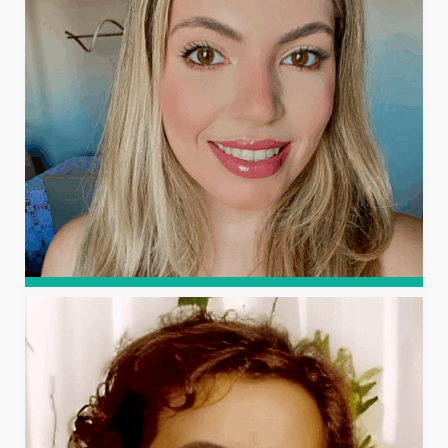
Traumatologia. Especialização (R4) em Cirurgia do
Joelho e Medicina do Exercício e do Esporte. Mestre em
Ensino em Saúde e Doutor em Cirurgia.
CELINA MARIA SIMÃO
DAMASCENO
Bacharel em Ciência e Tecnologia pela UFRN e
atualmente cursando Engenharia Civil na mesma