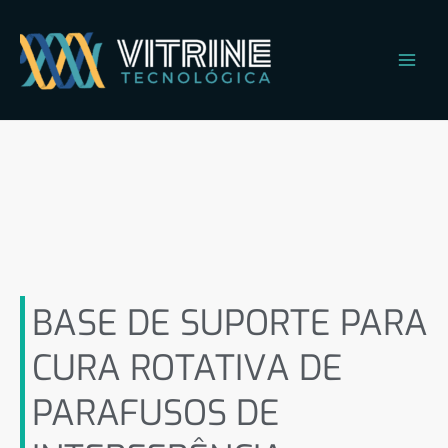
Ir
Main
para
Men
o
conteúdo
BASE DE SUPORTE PARA
CURA ROTATIVA DE
PARAFUSOS DE
INTERFERÊNCIA IMPRESSOS
EM RESINA 3D
BASE DE SUPORTE PARA
CURA ROTATIVA DE
PARAFUSOS DE