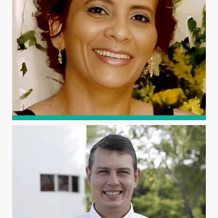
instituição (previsão de conclusão em 2026).
LANA LACERDA DE LIMA
Graduada em Medicina pela UFRN. Especialista em
Ginecologia e Obstetrícia (UFRN) e em Anestesiologia
(Instituto José Frota – IJF). Mestre em Ensino em Saúde
pela Unichristus e Doutora em Cirurgia pela UFC.