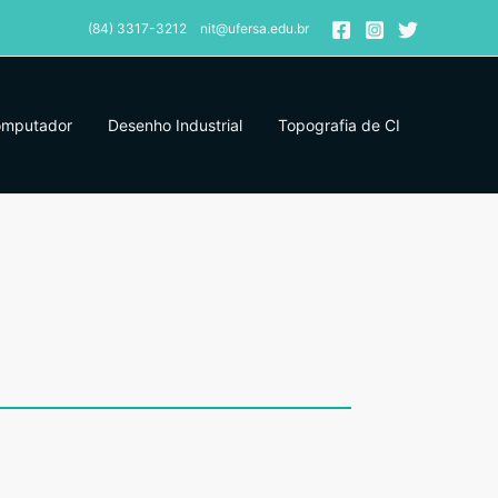
(84) 3317-3212 nit@ufersa.edu.br
omputador
Desenho Industrial
Topografia de CI