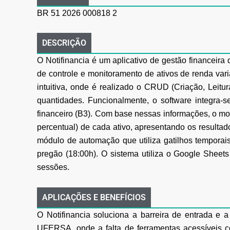
BR 51 2026 000818 2
DESCRIÇÃO
O Notifinancia é um aplicativo de gestão financei
de controle e monitoramento de ativos de
renda var
intuitiva, onde é realizado o CRUD (Criação, Leitu
quantidades.
Funcionalmente, o software integra-
financeiro (B3). Com base nessas informações, o mo
percentual) de cada ativo, apresentando os result
módulo de automação que utiliza gatilhos temporai
pregão (18:00h). O sistema utiliza o Google Sheet
sessões.
APLICAÇÕES E BENEFÍCIOS
O Notifinancia soluciona a barreira de entrada e a
UFERSA, onde a falta de ferramentas acessíveis
c