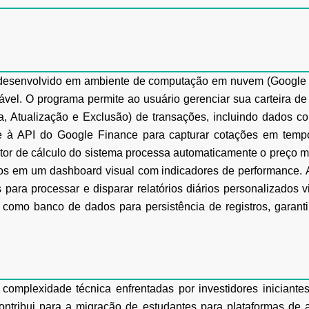
ra desenvolvido em ambiente de computação em
nuvem (Google 
iável. O programa permite ao usuário gerenciar sua carteira d
ra, Atualização e Exclusão) de
transações, incluindo dados co
se à API do Google Finance para capturar cotações em temp
tor de cálculo
do sistema processa automaticamente o preço mé
ados em um dashboard visual com indicadores de
performance.
s para
processar e disparar relatórios diários personalizados
s como banco de dados para persistência de registros,
garant
 complexidade técnica enfrentadas por investidores
iniciant
ontribui para a migração de estudantes para plataformas de 