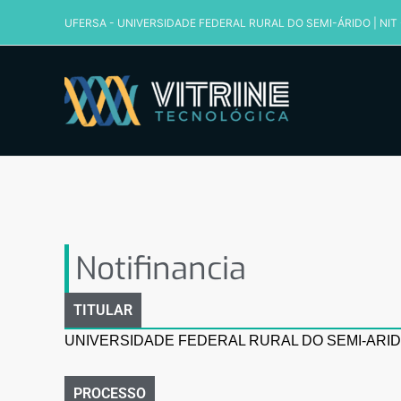
Ir
UFERSA - UNIVERSIDADE FEDERAL RURAL DO SEMI-ÁRIDO
|
NIT
para
o
conteúdo
Notifinancia
Notifinancia
TITULAR
UNIVERSIDADE FEDERAL RURAL DO SEMI-ARID
PROCESSO