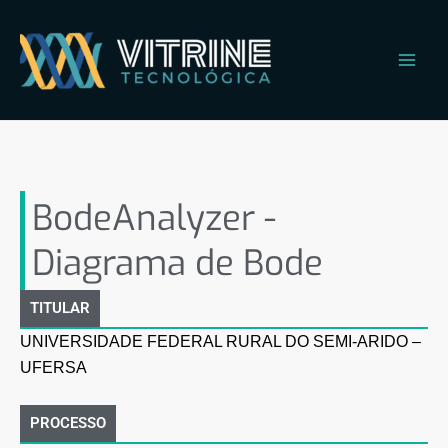
Ir
Main
para
Men
o
conteúdo
BodeAnalyzer – Diagrama de
Bode
BodeAnalyzer -
Diagrama de Bode
TITULAR
UNIVERSIDADE FEDERAL RURAL DO SEMI-ARIDO –
UFERSA
PROCESSO