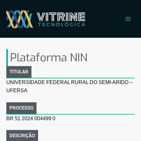
Ir
Main
para
Men
o
conteúdo
Plataforma NIN
Plataforma NIN
TITULAR
UNIVERSIDADE FEDERAL RURAL DO SEMI-ARIDO –
UFERSA
PROCESSO
BR 51 2024 004499 0
DESCRIÇÃO