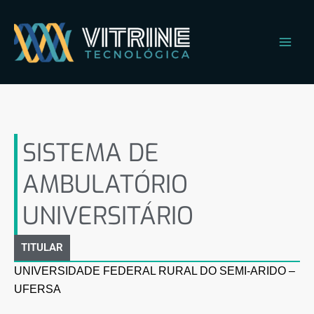
Ir
Main
para
Men
o
conteúdo
SISTEMA DE AMBULATÓRIO
UNIVERSITÁRIO
SISTEMA DE
AMBULATÓRIO
UNIVERSITÁRIO
TITULAR
UNIVERSIDADE FEDERAL RURAL DO SEMI-ARIDO –
UFERSA