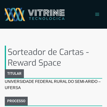
Ir
Main
para
Men
o
conteúdo
Sorteador de Cartas –
Reward Space
Sorteador de Cartas -
Reward Space
TITULAR
UNIVERSIDADE FEDERAL RURAL DO SEMI-ARIDO –
UFERSA
PROCESSO