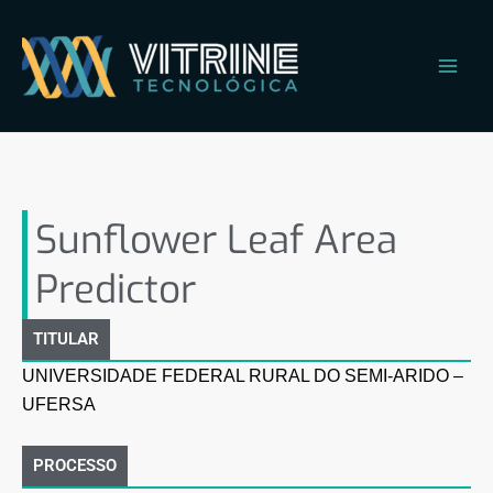
Ir
Main
para
Men
o
conteúdo
Sunflower Leaf Area
Predictor
Sunflower Leaf Area
Predictor
TITULAR
UNIVERSIDADE FEDERAL RURAL DO SEMI-ARIDO –
UFERSA
PROCESSO