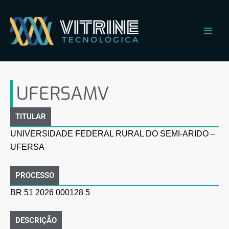
Ir
Main
para
Men
o
conteúdo
UFERSAMV
UFERSAMV
TITULAR
UNIVERSIDADE FEDERAL RURAL DO SEMI-ARIDO –
UFERSA
PROCESSO
BR 51 2026 000128 5
DESCRIÇÃO