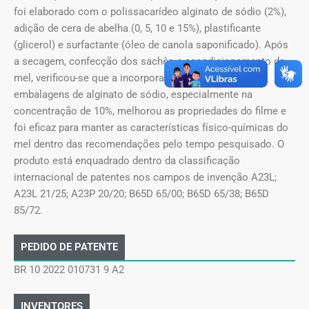
foi elaborado com o polissacarídeo alginato de sódio (2%),
adição de cera de abelha (0, 5, 10 e 15%), plastificante
(glicerol) e surfactante (óleo de canola saponificado). Após
a secagem, confecção dos sachês e acondicionamento do
mel, verificou-se que a incorporação de cera nas
embalagens de alginato de sódio, especialmente na
concentração de 10%, melhorou as propriedades do filme e
foi eficaz para manter as características físico-químicas do
mel dentro das recomendações pelo tempo pesquisado. O
produto está enquadrado dentro da classificação
internacional de patentes nos campos de invenção A23L;
A23L 21/25; A23P 20/20; B65D 65/00; B65D 65/38; B65D
85/72.
PEDIDO DE PATENTE
BR 10 2022 010731 9 A2
INVENTORES